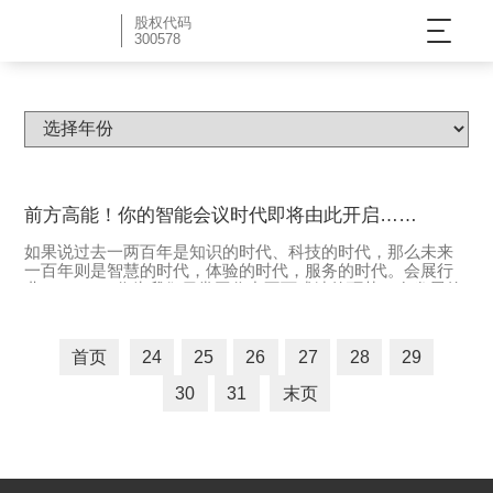
股权代码
300578
公司新闻
前方高能！你的智能会议时代即将由此开启……
如果说过去一两百年是知识的时代、科技的时代，那么未来
一百年则是智慧的时代，体验的时代，服务的时代。会展行
业（MICE）作为我们日常工作中不可或缺的环节，在发展的
大潮中也经历了不同阶段的发展：
首页
24
25
26
27
28
29
30
31
末页