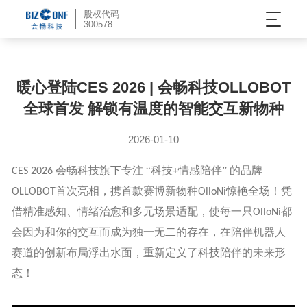
股权代码
300578
公司新闻
暖心登陆CES 2026 | 会畅科技OLLOBOT
全球首发 解锁有温度的智能交互新物种
2026-01-10
会畅科技旗下专注 “科技
情感陪伴” 的品牌
CES 2026
+
首次亮相，携首款赛博新物种
惊艳全场！凭
OLLOBOT
OlloNi
借精准感知、情绪治愈和多元场景适配，使每一只
都
OlloNi
会因为和你的交互而成为独一无二的存在，在陪伴机器人
赛道的创新布局浮出水面，重新定义了科技陪伴的未来形
态！