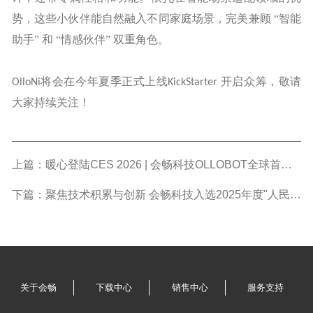
势，这些小伙伴能自然融入不同家庭场景，完美兼顾 “智能
助手” 和 “情感伙伴” 双重角色。
将会在今年夏季正式上线
开启众筹，敬请
OlloNi
KickStarter
大家持续关注
！
上篇：暖心登陆CES 2026 | 会畅科技OLLOBOT全球首发 解锁有温度的...
下篇：聚焦技术积累与创新 会畅科技入选2025年度"人民匠心技术"案例
关于会畅
下载中心
销售中心
服务支持