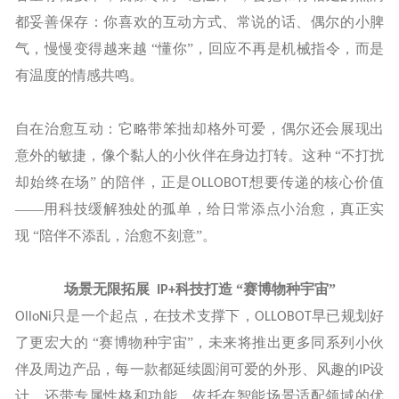
都妥善保存：你喜欢的互动方式、常说的话、偶尔的小脾
气，慢慢变得越来越 “懂你”，回应不再是机械指令，而是
有温度的情感共鸣。
自在治愈互动：它略带笨拙却格外可爱，偶尔还会展现出
意外的敏捷，像个黏人的小伙伴在身边打转。这种
“不打扰
却始终在场” 的陪伴，正是
想要传递的核心价值
OLLOBOT
——用科技缓解独处的孤单，给日常添点小治愈，真正实
现 “陪伴不添乱，治愈不刻意”。
场景无限拓展
科技打造 “赛博物种宇宙”
IP+
只是一个起点，在技术支撑下，
早已规划好
OlloNi
OLLOBOT
了更宏大的 “赛博物种宇宙”，未来将推出更多同系列小伙
伴及周边产品，每一款都延续圆润可爱的外形、风趣的
设
IP
计，还带专属性格和功能。依托在智能场景适配领域的优