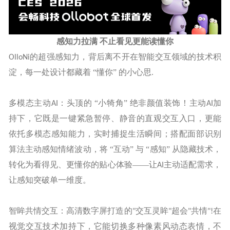
感知力拉满
不止看见更能读懂你
的超强感知力，背后离不开在智能交互领域的技术积
OlloNi
淀，每一处设计都藏着 “懂你” 的小心思
.
多模态主动
：头顶的 “小犄角” 绝非颜值装饰！主动
加
AI
AI
持下，它既是一键紧急暂停、静音的直观交互入口，更能
依托多模态感知能力，实时捕捉生活瞬间；搭配面部识别
算法主动感知情绪波动，将 “互动” 与 “感知” 从隐藏技术，
转化为看得见、更懂你的贴心体验——让
主动适配需求，
AI
让感知突破单一维度。
智眸共情交互：高清数字屏打造的
交互灵眸
超会
共情
在
"
"
"
"!
视觉交互技术加持下，它能切换多种像素风动态表情，不