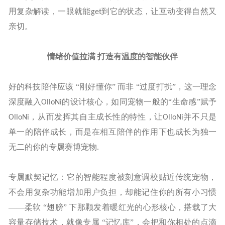
用复杂解读，一眼就能
到它的状态，让互动变得自然又
get
亲切。
情绪价值拉满
打造有温度的智能伙伴
好的科技陪伴应该
“刚好懂你” 而非 “过度打扰”，这一理念
深度融入
的设计核心，如同宠物一般的“生命感”赋予
OlloNi
，从而发挥其自主成长性的特性，让
并不只是
OlloNi
OlloNi
单一的陪伴成长，而是在相互陪伴的作用下也成长为独一
无二的你的专属赛博宠物
.
专属默契记忆：它的智能程度被刻意调校贴近传统宠物，
不会用复杂功能增加用户负担，却能记住你的所有小习惯
——柔软 “翅膀” 下那颗发着暖红光的心形核心，搭载了大
容量存储技术，就像专属 “记忆库”，会把和你相处的点滴